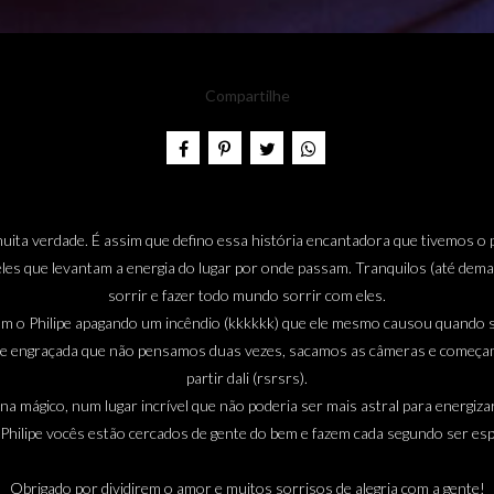
Compartilhe
uita verdade. É assim que defino essa história encantadora que tivemos o p
queles que levantam a energia do lugar por onde passam. Tranquilos (até dem
sorrir e fazer todo mundo sorrir com eles.
 o Philipe apagando um incêndio (kkkkkk) que ele mesmo causou quando s
ira e engraçada que não pensamos duas vezes, sacamos as câmeras e começa
partir dali (rsrsrs).
ana mágico, num lugar incrível que não poderia ser mais astral para energiz
 Philipe vocês estão cercados de gente do bem e fazem cada segundo ser esp
Obrigado por dividirem o amor e muitos sorrisos de alegria com a gente!